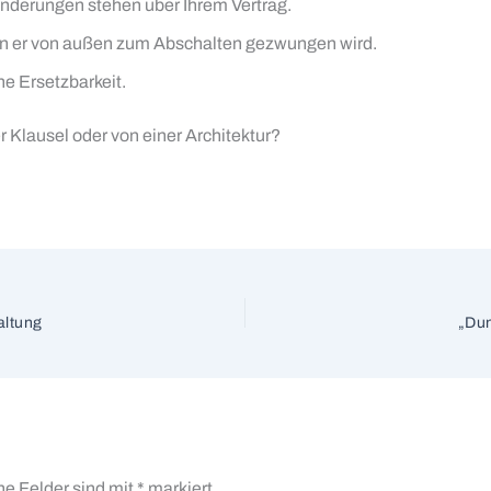
änderungen stehen über Ihrem Vertrag.
enn er von außen zum Abschalten gezwungen wird.
he Ersetzbarkeit.
r Klausel oder von einer Architektur?
altung
„Dun
he Felder sind mit
*
markiert