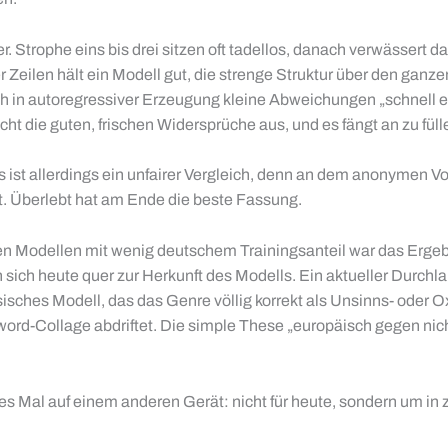
. Strophe eins bis drei sitzen oft tadellos, danach verwässert
eilen hält ein Modell gut, die strenge Struktur über den ganzen
ch in autoregressiver Erzeugung kleine Abweichungen „schnell 
 die guten, frischen Widersprüche aus, und es fängt an zu füll
s ist allerdings ein unfairer Vergleich, denn an dem anonymen V
t. Überlebt hat am Ende die beste Fassung.
einen Modellen mit wenig deutschem Trainingsanteil war das Erg
sich heute quer zur Herkunft des Modells. Ein aktueller Durchla
isches Modell, das das Genre völlig korrekt als Unsinns- oder
d-Collage abdriftet. Die simple These „europäisch gegen nicht-
des Mal auf einem anderen Gerät: nicht für heute, sondern um in