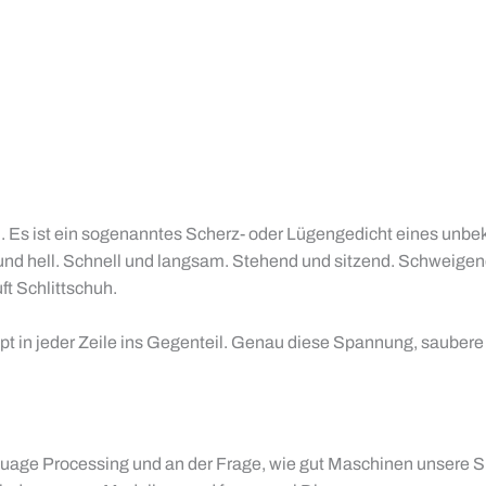
. Es ist ein sogenanntes Scherz- oder Lügengedicht eines unbeka
el und hell. Schnell und langsam. Stehend und sitzend. Schweige
t Schlittschuh.
kippt in jeder Zeile ins Gegenteil. Genau diese Spannung, saub
ge Processing und an der Frage, wie gut Maschinen unsere Spra