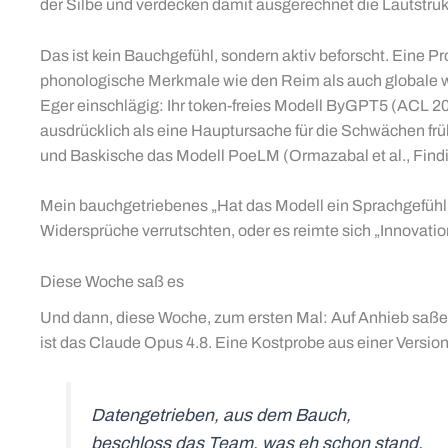
der Silbe und verdecken damit ausgerechnet die Lautstruk
Das ist kein Bauchgefühl, sondern aktiv beforscht. Eine 
phonologische Merkmale wie den Reim als auch globale wi
Eger einschlägig: Ihr token-freies Modell ByGPT5 (ACL 2
ausdrücklich als eine Hauptursache für die Schwächen frü
und Baskische das Modell PoeLM (Ormazabal et al., Findi
Mein bauchgetriebenes „Hat das Modell ein Sprachgefühl?"
Widersprüche verrutschten, oder es reimte sich „Innovation"
Diese Woche saß es
Und dann, diese Woche, zum ersten Mal: Auf Anhieb saßen 
ist das Claude Opus 4.8. Eine Kostprobe aus einer Versio
Datengetrieben, aus dem Bauch,
beschloss das Team, was eh schon stand.