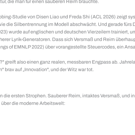
tur, die man für einen sauberen Reim bräuchte.
Probing-Studie von Disen Liao und Freda Shi (ACL 2026) zeigt 
e die Silbentrennung im Modell abschwächt. Und gerade fürs De
023) wurde auf englischen und deutschen Vierzeilern trainiert,
herer Lyrik-Generatoren. Dass sich Versmaß und Reim überhaupt
ngs of EMNLP 2022) über vorangestellte Steuercodes, ein Ansat
 greift also einen ganz realen, messbaren Engpass ab. Jahrelang
 brav auf „Innovation", und der Witz war tot.
die ersten Strophen. Sauberer Reim, intaktes Versmaß, und in 
n über die moderne Arbeitswelt: