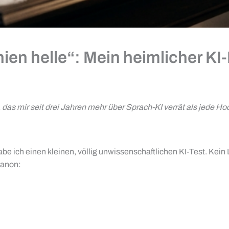
ien helle“: Mein heimlicher K
as mir seit drei Jahren mehr über Sprach-KI verrät als jede 
abe ich einen kleinen, völlig unwissenschaftlichen KI-Test. Kei
Kanon: