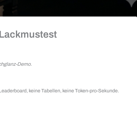
I-Lackmustest
Hochglanz-Demo.
n Leaderboard, keine Tabellen, keine Token-pro-Sekunde.