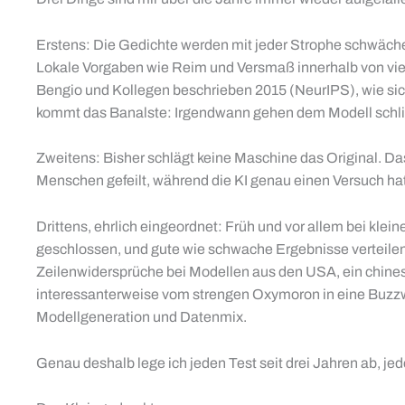
Erstens: Die Gedichte werden mit jeder Strophe schwächer
Lokale Vorgaben wie Reim und Versmaß innerhalb von vier Z
Bengio und Kollegen beschrieben 2015 (NeurIPS), wie si
kommt das Banalste: Irgendwann gehen dem Modell schlicht
Zweitens: Bisher schlägt keine Maschine das Original. Da
Menschen gefeilt, während die KI genau einen Versuch ha
Drittens, ehrlich eingeordnet: Früh und vor allem bei kl
geschlossen, und gute wie schwache Ergebnisse verteilen 
Zeilenwidersprüche bei Modellen aus den USA, ein chines
interessanterweise vom strengen Oxymoron in eine Buzzwor
Modellgeneration und Datenmix.
Genau deshalb lege ich jeden Test seit drei Jahren ab, je