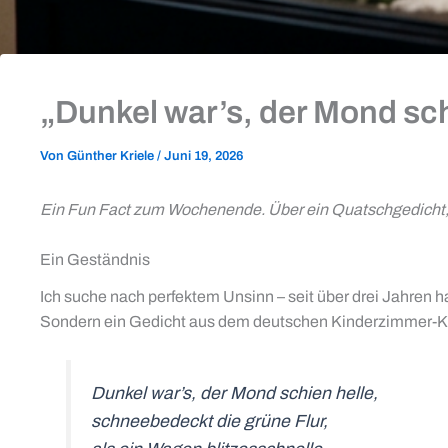
„Dunkel war’s, der Mond sch
Von
Günther Kriele
/
Juni 19, 2026
Ein Fun Fact zum Wochenende. Über ein Quatschgedicht, d
Ein Geständnis
Ich suche nach perfektem Unsinn – seit über drei Jahren h
Sondern ein Gedicht aus dem deutschen Kinderzimmer-
Dunkel war’s, der Mond schien helle,
schneebedeckt die grüne Flur,