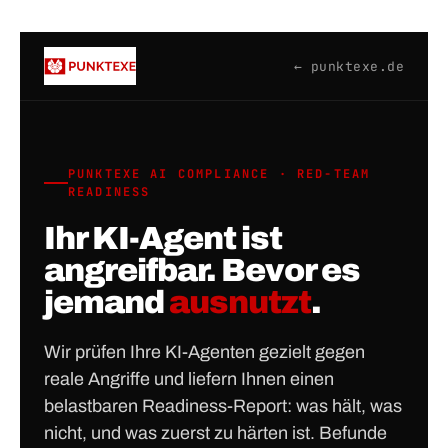
Zum
Inhalt
springen
← punktexe.de
PUNKTEXE AI COMPLIANCE · RED-TEAM
READINESS
Ihr KI-Agent ist
angreifbar. Bevor es
jemand
ausnutzt
.
Wir prüfen Ihre KI-Agenten gezielt gegen
reale Angriffe und liefern Ihnen einen
belastbaren Readiness-Report: was hält, was
nicht, und was zuerst zu härten ist. Befunde