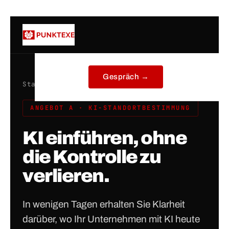
Zum
Inhalt
springen
Gespräch →
Startseite
/ KI-Standortbestimmung
ANGEBOT A · KI-STANDORTBESTIMMUNG
KI einführen, ohne
die Kontrolle zu
verlieren.
In wenigen Tagen erhalten Sie Klarheit
darüber, wo Ihr Unternehmen mit KI heute