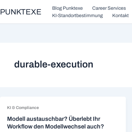
Zum
Blog Punktexe
Career Services
PUNKTEXE
Inhalt
KI-Standortbestimmung
Kontakt
springen
durable-execution
KI & Compliance
Modell austauschbar? Überlebt Ihr
Workflow den Modellwechsel auch?