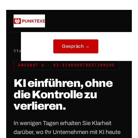
Zum
Inhalt
springen
Gespräch →
Startseite
/ KI-Standortbestimmung
ANGEBOT A · KI-STANDORTBESTIMMUNG
KI einführen, ohne
die Kontrolle zu
verlieren.
In wenigen Tagen erhalten Sie Klarheit
darüber, wo Ihr Unternehmen mit KI heute